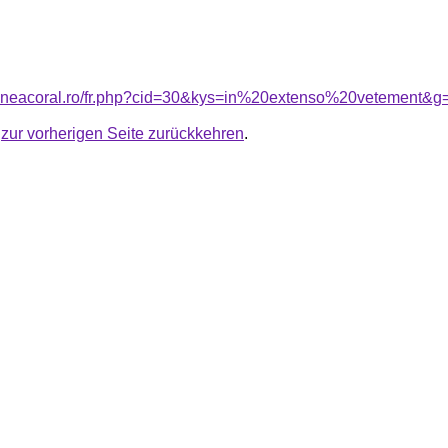
iuneacoral.ro/fr.php?cid=30&kys=in%20extenso%20vetement&g
u
zur vorherigen Seite zurückkehren
.