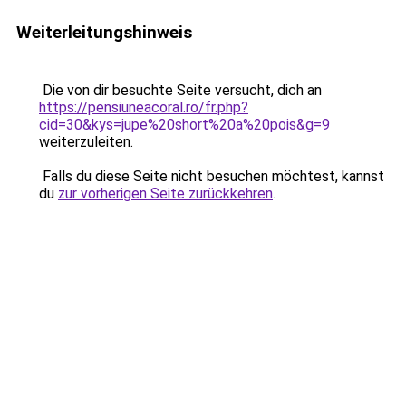
Weiterleitungshinweis
Die von dir besuchte Seite versucht, dich an
https://pensiuneacoral.ro/fr.php?
cid=30&kys=jupe%20short%20a%20pois&g=9
weiterzuleiten.
Falls du diese Seite nicht besuchen möchtest, kannst
du
zur vorherigen Seite zurückkehren
.