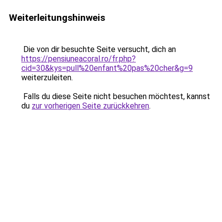
Weiterleitungshinweis
Die von dir besuchte Seite versucht, dich an
https://pensiuneacoral.ro/fr.php?
cid=30&kys=pull%20enfant%20pas%20cher&g=9
weiterzuleiten.
Falls du diese Seite nicht besuchen möchtest, kannst
du
zur vorherigen Seite zurückkehren
.