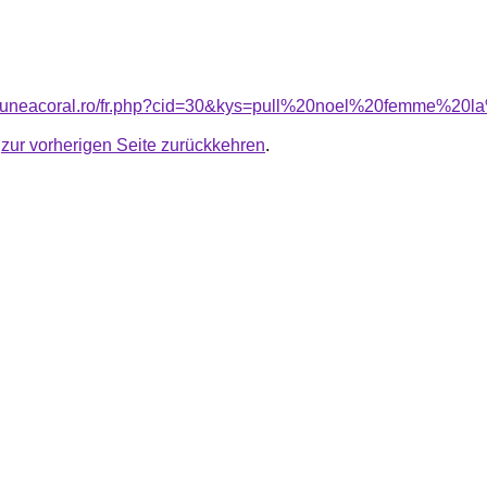
nsiuneacoral.ro/fr.php?cid=30&kys=pull%20noel%20femme%20l
u
zur vorherigen Seite zurückkehren
.