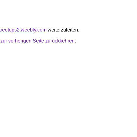
astreetops2.weebly.com
weiterzuleiten.
u
zur vorherigen Seite zurückkehren
.