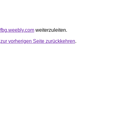
dvfbg.weebly.com
weiterzuleiten.
u
zur vorherigen Seite zurückkehren
.