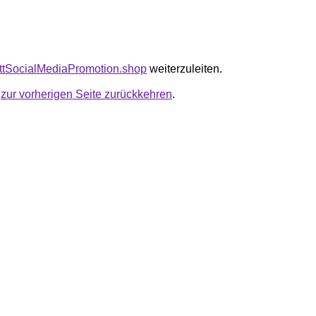
attSocialMediaPromotion.shop
weiterzuleiten.
u
zur vorherigen Seite zurückkehren
.